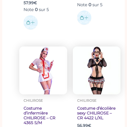
57.99
€
Note
0
sur 5
Note
0
sur 5
Ajouter
au
Ajouter
panier
au
Hanche
90-
95-
101-
106-
112-
1
panier
(cm)
94
100
105
111
116
CHILIROSE
CHILIROSE
Costume
Costume d’écolière
d’infermière
sexy CHILIROSE –
CHILIROSE – CR
CR 4422 L/XL
4365 S/M
56.99
€