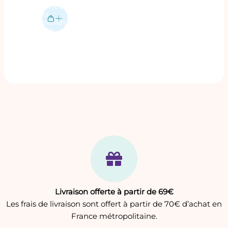
Acheter
page
au
du
meilleur
prix
produit
Livraison offerte à partir de 69€
Les frais de livraison sont offert à partir de 70€ d’achat en
France métropolitaine.