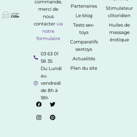
commande,
Partenaires
Stimulateur
merci de
Le blog
clitoridien
nous
contacter
via
Tests sex-
Huiles de
notre
toys
massage
formulaire
érotique
Comparatifs
sextoys
03 63 01
Actualités
58 35
Plan du site
Du Lundi
au
vendredi
de 8h à
18h
F
I
T
P
a
n
w
i
c
s
i
n
e
t
t
t
b
a
t
e
o
g
e
r