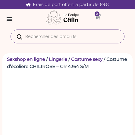
quantité
Aller
Frais de port offert à partir de 69€
de
au
0
Costume
Panier
contenu
d'écolière
CHILIROSE
Recherche
-
de
CR
produits
4364
S/M
Sexshop en ligne
/
Lingerie
/
Costume sexy
/ Costume
d’écolière CHILIROSE – CR 4364 S/M