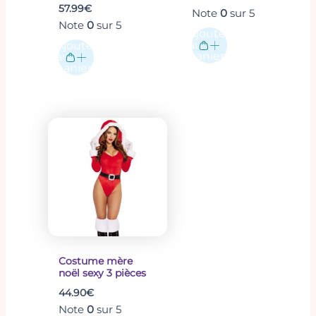
57.99
€
Note
0
sur 5
Note
0
sur 5
Ajouter
au
Ajouter
panier
au
panier
Ce
produit
a
plusieurs
variations.
Les
options
peuvent
être
Costume mère
noël sexy 3 pièces
choisies
44.90
€
sur
Note
0
sur 5
la