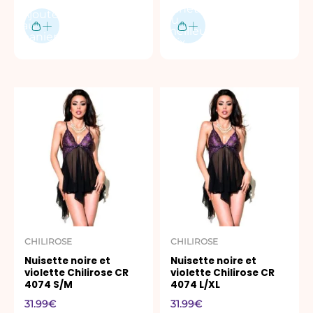
Acheter
Ajouter
produit
au
au
meilleur
panier
prix
CHILIROSE
CHILIROSE
Nuisette noire et
Nuisette noire et
violette Chilirose CR
violette Chilirose CR
4074 S/M
4074 L/XL
31.99
€
31.99
€