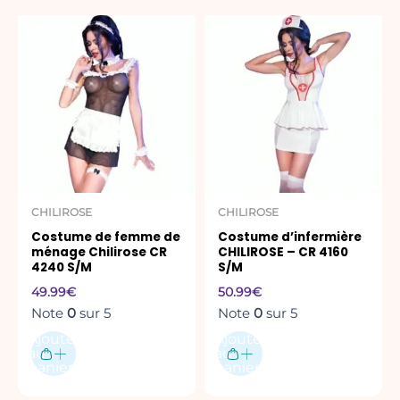
CHILIROSE
CHILIROSE
Costume de femme de
Costume d’infermière
ménage Chilirose CR
CHILIROSE – CR 4160
4240 S/M
S/M
49.99
€
50.99
€
Note
0
sur 5
Note
0
sur 5
Ajouter
Ajouter
au
au
panier
panier