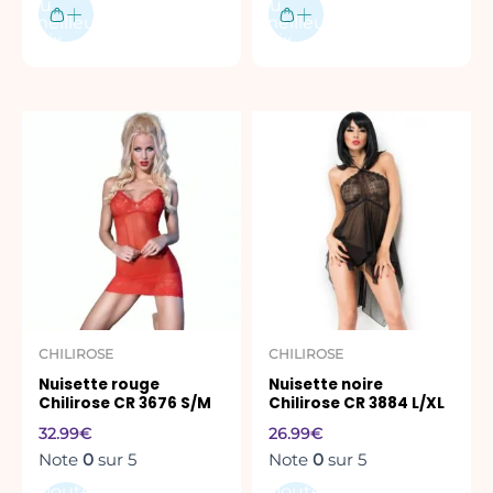
au
au
meilleur
meilleur
prix
prix
CHILIROSE
CHILIROSE
Nuisette rouge
Nuisette noire
Chilirose CR 3676 S/M
Chilirose CR 3884 L/XL
32.99
€
26.99
€
Note
0
sur 5
Note
0
sur 5
Ajouter
Ajouter