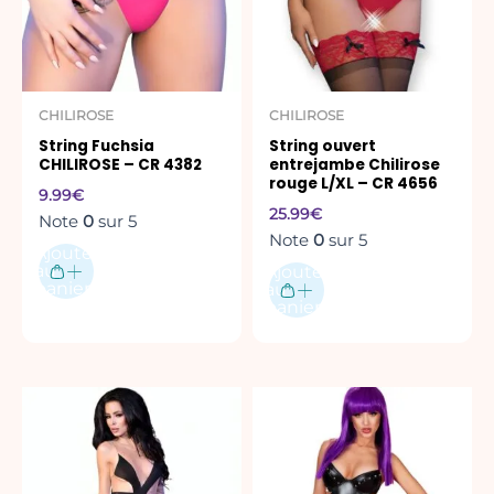
CHILIROSE
CHILIROSE
String Fuchsia
String ouvert
CHILIROSE – CR 4382
entrejambe Chilirose
rouge L/XL – CR 4656
9.99
€
25.99
€
Note
0
sur 5
Note
0
sur 5
Ajouter
au
Ajouter
panier
au
panier