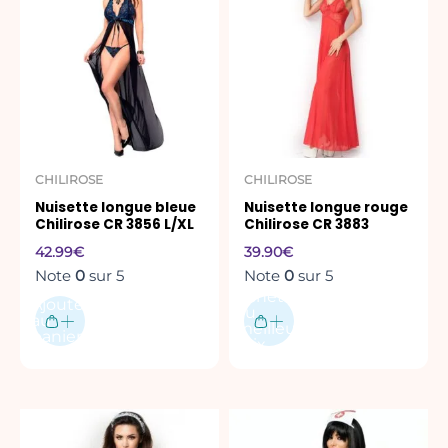
a
plusieurs
variations.
Les
options
peuvent
être
CHILIROSE
CHILIROSE
choisies
Nuisette longue bleue
Nuisette longue rouge
sur
Chilirose CR 3856 L/XL
Chilirose CR 3883
la
42.99
€
39.90
€
page
Note
0
sur 5
Note
0
sur 5
du
Acheter
Ajouter
produit
au
au
meilleur
panier
prix