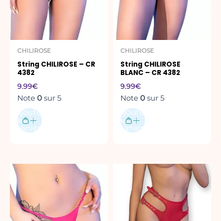
CHILIROSE
CHILIROSE
String CHILIROSE – CR
String CHILIROSE
4382
BLANC – CR 4382
9.99
€
9.99
€
Note
0
sur 5
Note
0
sur 5
Ajouter
Ajouter
au
au
panier
panier