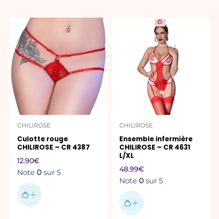
Ce
produit
a
plusieurs
variations.
Les
options
peuvent
être
CHILIROSE
CHILIROSE
choisies
Culotte rouge
Ensemble infermière
sur
CHILIROSE – CR 4387
CHILIROSE – CR 4631
la
L/XL
12.90
€
page
48.99
€
Note
0
sur 5
du
Note
0
sur 5
Acheter
produit
au
Ajouter
meilleur
au
prix
panier