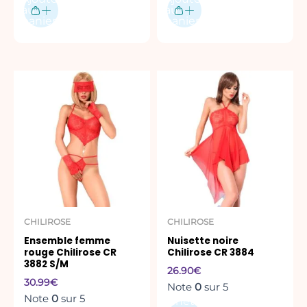
au
au
panier
panier
Ce
produit
a
plusieurs
variations.
Les
options
peuvent
être
CHILIROSE
CHILIROSE
choisies
Ensemble femme
Nuisette noire
sur
rouge Chilirose CR
Chilirose CR 3884
la
3882 S/M
26.90
€
page
30.99
€
Note
0
sur 5
du
Note
0
sur 5
Acheter