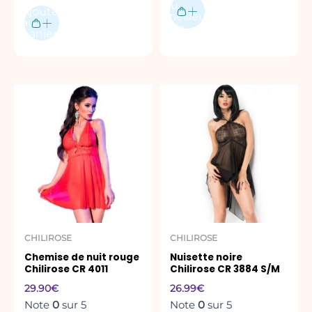
produit
au
Ajouter
meilleur
au
prix
panier
Ce
produit
a
plusieurs
variations.
Les
options
peuvent
être
CHILIROSE
CHILIROSE
choisies
Chemise de nuit rouge
Nuisette noire
sur
Chilirose CR 4011
Chilirose CR 3884 S/M
la
29.90
€
26.99
€
page
Note
0
sur 5
Note
0
sur 5
du