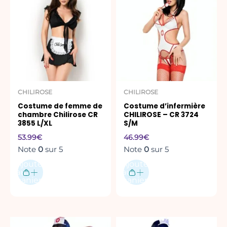
CHILIROSE
CHILIROSE
Costume de femme de
Costume d’infermière
chambre Chilirose CR
CHILIROSE – CR 3724
3855 L/XL
S/M
53.99
€
46.99
€
Note
0
sur 5
Note
0
sur 5
Ajouter
Ajouter
au
au
panier
panier