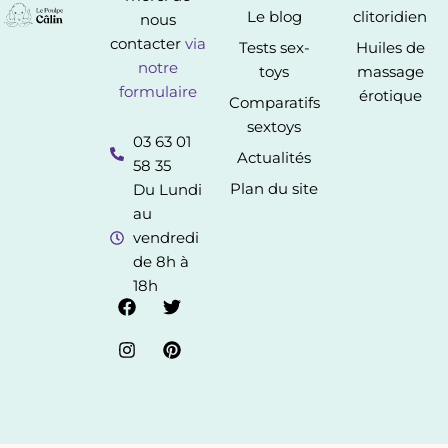
Le blog
clitoridien
nous
contacter
via
Tests sex-
Huiles de
notre
toys
massage
formulaire
érotique
Comparatifs
sextoys
03 63 01
Actualités
58 35
Plan du site
Du Lundi
au
vendredi
de 8h à
18h
F
I
T
P
a
n
w
i
c
s
i
n
e
t
t
t
b
a
t
e
o
g
e
r
o
r
r
e
k
a
s