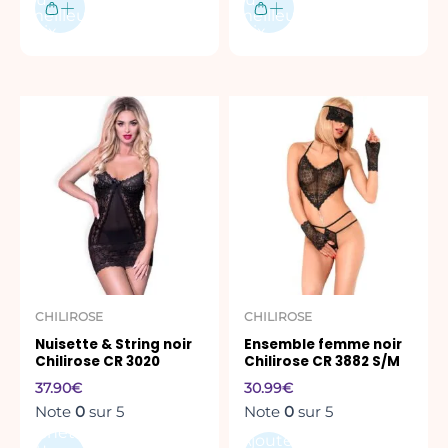
meilleur
meilleur
prix
prix
Ce
produit
a
plusieurs
variations.
Les
options
peuvent
être
CHILIROSE
CHILIROSE
choisies
Nuisette & String noir
Ensemble femme noir
sur
Chilirose CR 3020
Chilirose CR 3882 S/M
la
37.90
€
30.99
€
page
Note
0
sur 5
Note
0
sur 5
du
Acheter
Ajouter
produit