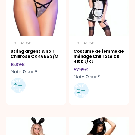
CHILIROSE
CHILIROSE
String argent & noir
Costume de femme de
Chilirose CR 4665 S/M
ménage Chilirose CR
4150 L/XL
16.99
€
67.99
€
Note
0
sur 5
Note
0
sur 5
Ajouter
au
Ajouter
panier
au
panier