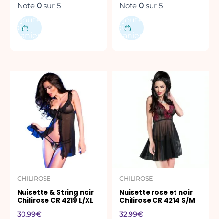
Note
0
sur 5
Note
0
sur 5
Ajouter
Ajouter
au
au
panier
panier
CHILIROSE
CHILIROSE
Nuisette & String noir
Nuisette rose et noir
Chilirose CR 4219 L/XL
Chilirose CR 4214 S/M
30.99
€
32.99
€