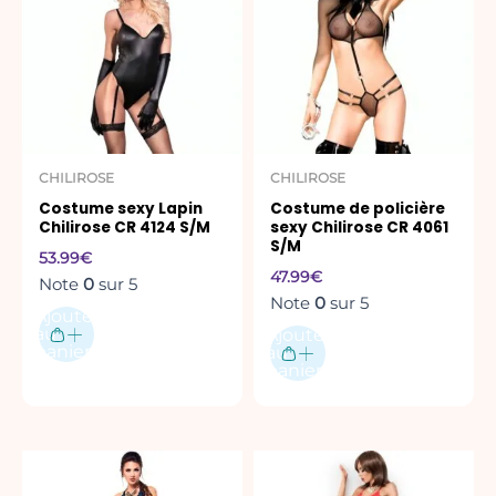
CHILIROSE
CHILIROSE
Costume sexy Lapin
Costume de policière
Chilirose CR 4124 S/M
sexy Chilirose CR 4061
S/M
53.99
€
47.99
€
Note
0
sur 5
Note
0
sur 5
Ajouter
au
Ajouter
panier
au
panier
Ce
produit