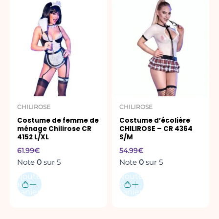
CHILIROSE
CHILIROSE
Costume de femme de
Costume d’écolière
ménage Chilirose CR
CHILIROSE – CR 4364
4152 L/XL
S/M
61.99
€
54.99
€
Note
0
sur 5
Note
0
sur 5
Ajouter
Ajouter
au
au
panier
panier