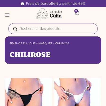
Aller
Frais de port offert à partir de 69€
au
0
Panier
contenu
Recherche
de
produits
SEXSHOP EN LIGNE
>
MARQUES
>
CHILIROSE
CHILIROSE