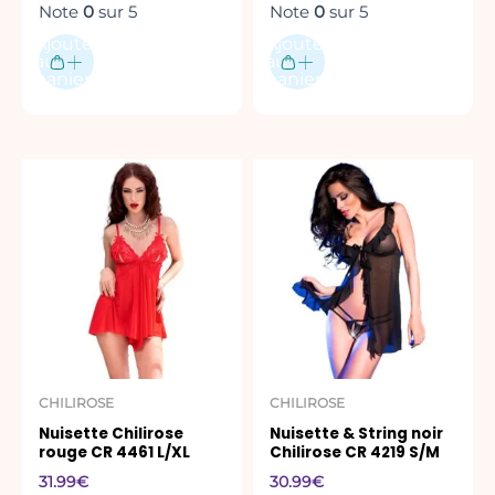
Note
0
sur 5
Note
0
sur 5
Ajouter
Ajouter
au
au
panier
panier
CHILIROSE
CHILIROSE
Nuisette Chilirose
Nuisette & String noir
rouge CR 4461 L/XL
Chilirose CR 4219 S/M
31.99
€
30.99
€