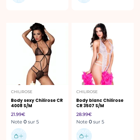
panier
panier
CHILIROSE
CHILIROSE
Body sexy Chilirose CR
Body blanc Chilirose
4008 S/M
CR 3507 S/M
21.99
€
28.99
€
Note
0
sur 5
Note
0
sur 5
Ajouter
Ajouter
au
au