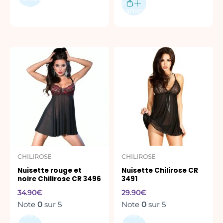
au
prix
panier
Ce
Ce
produit
produit
a
a
plusieurs
plusieurs
variations.
variations.
Les
Les
options
options
peuvent
peuvent
être
être
CHILIROSE
CHILIROSE
choisies
choisies
Nuisette rouge et
Nuisette Chilirose CR
sur
sur
noire Chilirose CR 3496
3491
la
la
34.90
€
29.90
€
page
page
Note
0
sur 5
Note
0
sur 5
du
du
Acheter
Acheter
produit
produit
au
au