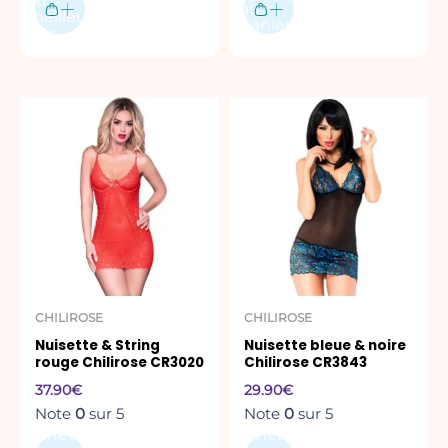
au
au
meilleur
panier
prix
Ce
Ce
produit
produit
a
a
plusieurs
plusieurs
variations.
variations.
Les
Les
options
options
peuvent
peuvent
être
être
CHILIROSE
CHILIROSE
choisies
choisies
Nuisette & String
Nuisette bleue & noire
sur
sur
rouge Chilirose CR3020
Chilirose CR3843
la
la
37.90
€
29.90
€
page
page
Note
0
sur 5
Note
0
sur 5
du
du
Acheter
Acheter
produit
produit