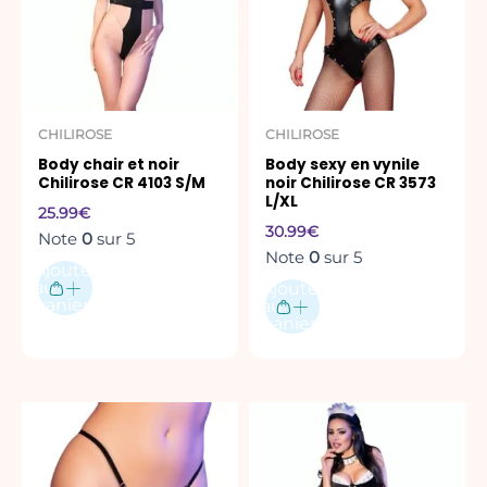
CHILIROSE
CHILIROSE
Body chair et noir
Body sexy en vynile
Chilirose CR 4103 S/M
noir Chilirose CR 3573
L/XL
25.99
€
30.99
€
Note
0
sur 5
Note
0
sur 5
Ajouter
au
Ajouter
panier
au
panier