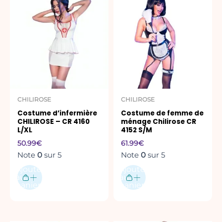
CHILIROSE
CHILIROSE
Costume d’infermière
Costume de femme de
CHILIROSE – CR 4160
ménage Chilirose CR
L/XL
4152 S/M
50.99
€
61.99
€
Note
0
sur 5
Note
0
sur 5
Ajouter
Ajouter
au
au
panier
panier