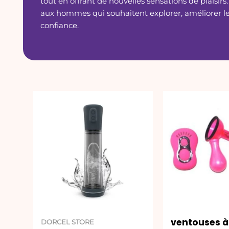
tout en offrant de nouvelles sensations de plaisirs.
aux hommes qui souhaitent explorer, améliorer l
confiance.
ventouses à
DORCEL STORE