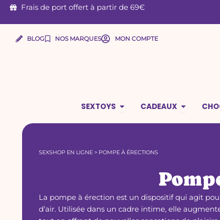
Aller
Frais de port offert à partir de 69€
au
contenu
BLOG
NOS MARQUES
MON COMPTE
Ouvrir Sextoys
Ouvrir Ca
SEXTOYS
CADEAUX
CHO
SEXSHOP EN LIGNE
>
POMPE À ÉRECTIONS
Pompe
La pompe à érection est un dispositif qui agit po
d’air. Utilisée dans un cadre intime, elle augmen