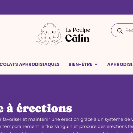
Recherche
de
produits
deaux
Ouvrir Bien-être
COLATS APHRODISIAQUES
BIEN-ÊTRE
APHRODIS
 à érections
ur favoriser et maintenir une érection grâce à un système de 
te temporairement le flux sanguin et procure des érections f