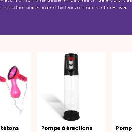
 Facile à utiliser et disponible en différents modèles, elle s’a
eurs performances ou enrichir leurs moments intimes avec
 tétons
Pompe à érections
Pompe