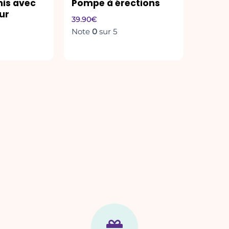
is avec
Pompe à érections
ur
39.90
€
Note
0
sur 5