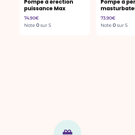
Pompe à érection
Pompe à pén
puissance Max
masturbate
74.90
€
73.90
€
Note
0
sur 5
Note
0
sur 5