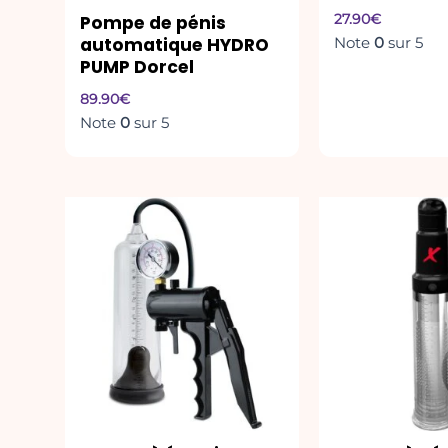
27.90
€
Pompe de pénis
Note
0
sur 5
automatique HYDRO
PUMP Dorcel
89.90
€
Note
0
sur 5