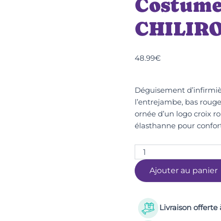
Costume 
CHILIRO
48.99
€
Déguisement d’infirmièr
l’entrejambe, bas rouge
ornée d’un logo croix r
élasthanne pour confort 
Ajouter au panier
Livraison offerte