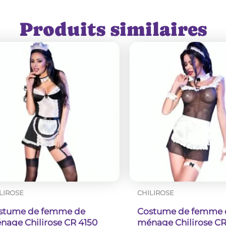
Produits similaires
nt la possibilité de laisser un avis.
ILLES
S/M |
XL
XXL
L/XL
85-94 |
100-104
105-109
95-104
69-77 |
82-86
87-90
78-86
LIROSE
CHILIROSE
68-77 |
83-87
88-93
stume de femme de
Costume de femme 
78-87
nage Chilirose CR 4150
ménage Chilirose C