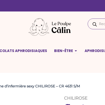
quantité
de
Costume
d'infermière
Recherche
sexy
de
CHILIROSE
produits
-
CR
4631
S/M
deaux
Ouvrir Bien-être
COLATS APHRODISIAQUES
BIEN-ÊTRE
APHRODIS
e d’infermière sexy CHILIROSE – CR 4631 S/M
CHILIROSE