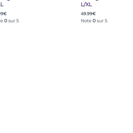
XL
L/XL
90-100 |
106-111
112-116
101-111
99
€
49.99
€
te
0
sur 5
Note
0
sur 5