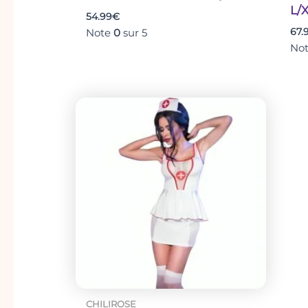
L/
Hanche
54.99
€
90-94
95-100
101-105
(cm)
Note
0
sur 5
67.
No
CHILIROSE