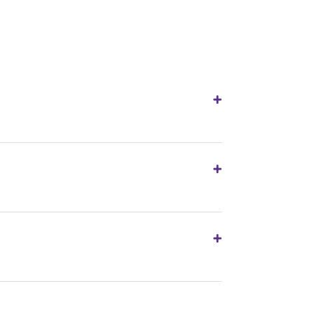
+
+
+