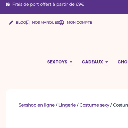
Aller
Frais de port offert à partir de 69€
au
contenu
BLOG
NOS MARQUES
MON COMPTE
Ouvrir Sextoys
Ouvrir Ca
SEXTOYS
CADEAUX
CHO
Sexshop en ligne
/
Lingerie
/
Costume sexy
/ Costum