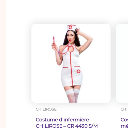
Il n’y a encore aucun avis
Seuls les clients connectés ayant acheté ce produit o
TABLE DE TA
TAILLE
S
M
L
Poitrine
85-89
90-94
95-99
(cm)
Tour
bas de
69-72
73-77
78-81
poitrine
(cm)
CHILIROSE
CHI
Cinture
68-72
73-77
78-82
Costume d’infermière
Co
(cm)
CHILIROSE – CR 4430 S/M
mé