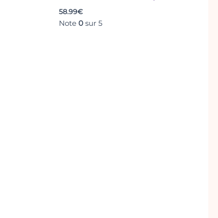
58.99
€
Note
0
sur 5