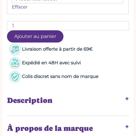
Effacer
Ajouter au panier
Livraison offerte à partir de 69€
Expédié en 48H avec suivi
Colis discret sans nom de marque
+
Description
Les bienfaits de cette huile :
+
À propos de la marque
Huile d’amande
: adoucissante et
nourrissante, elle rend la peau douce et