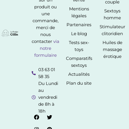
couple
produit ou
Mentions
Sextoys
une
légales
homme
commande,
Partenaires
Stimulateur
merci de
Le blog
clitoridien
nous
contacter
via
Tests sex-
Huiles de
notre
toys
massage
formulaire
érotique
Comparatifs
sextoys
03 63 01
Actualités
58 35
Plan du site
Du Lundi
au
vendredi
de 8h à
18h
F
I
T
P
a
n
w
i
c
s
i
n