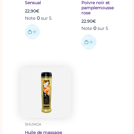
Sensual
Poivre noir et
pamplemousse
22.90
€
rose
Note
0
sur 5
22.90
€
Ajouter
Note
0
sur 5
au
panier
Ajouter
au
panier
SHUNGA
Huile de massage