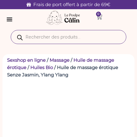
quantité
Aller
Frais de port offert à partir de 69€
de
au
0
Huile
Panier
contenu
de
massage
Recherche
érotique
de
Senze
produits
Jasmin,
Ylang
Ylang
Sexshop en ligne
/
Massage
/
Huile de massage
érotique
/
Huiles Bio
/ Huile de massage érotique
Senze Jasmin, Ylang Ylang