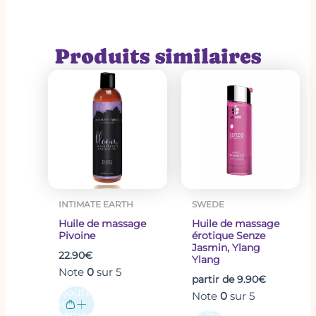
Poids
0.235 kg
de vitis vinifera), huile de sésame (huile de pépins de
sesamum indicum),huile de carthame (huile de
200 ml
Contenance
carthamus tinctorius), miel, methyl 2-octynoate
Produits similaires
Ce
produit
a
plusieurs
variations.
Les
options
peuvent
INTIMATE EARTH
SWEDE
être
Huile de massage
Huile de massage
choisies
Pivoine
érotique Senze
sur
Jasmin, Ylang
22.90
€
Ylang
la
Note
0
sur 5
partir de
9.90
€
page
Ajouter
Note
0
sur 5
du
au
Acheter
produit
panier