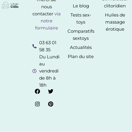
Le blog
clitoridien
nous
contacter
via
Tests sex-
Huiles de
notre
toys
massage
formulaire
érotique
Comparatifs
sextoys
03 63 01
Actualités
58 35
Plan du site
Du Lundi
au
vendredi
de 8h à
18h
F
I
T
P
a
n
w
i
c
s
i
n
e
t
t
t
b
a
t
e
o
g
e
r
o
r
r
e
k
a
s