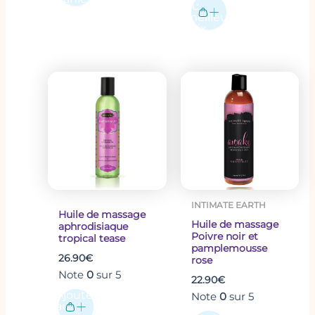
au
meilleur
prix
INTIMATE EARTH
Huile de massage
Huile de massage
aphrodisiaque
Poivre noir et
tropical tease
pamplemousse
26.90
€
rose
Note
0
sur 5
22.90
€
Ajouter
Note
0
sur 5
au