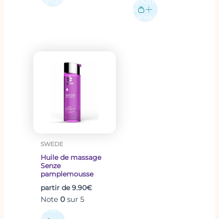
Ajouter
panier
au
panier
Ce
produit
a
plusieurs
variations.
Les
options
peuvent
SWEDE
être
Huile de massage
choisies
Senze
sur
pamplemousse
la
partir de
9.90
€
page
Note
0
sur 5
du
Acheter
au