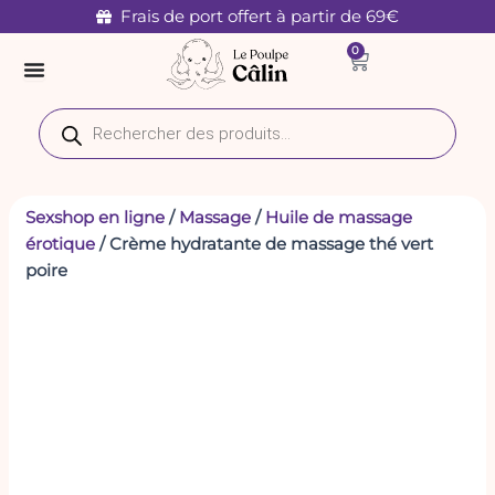
quantité
Aller
Frais de port offert à partir de 69€
de
au
0
Crème
Panier
contenu
hydratante
de
Recherche
massage
de
thé
produits
vert
poire
Sexshop en ligne
/
Massage
/
Huile de massage
érotique
/ Crème hydratante de massage thé vert
poire