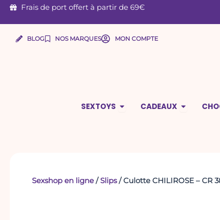
Aller
Frais de port offert à partir de 69€
au
contenu
BLOG
NOS MARQUES
MON COMPTE
Ouvrir Sextoys
Ouvrir Ca
SEXTOYS
CADEAUX
CHO
Sexshop en ligne
/
Slips
/ Culotte CHILIROSE – CR 3