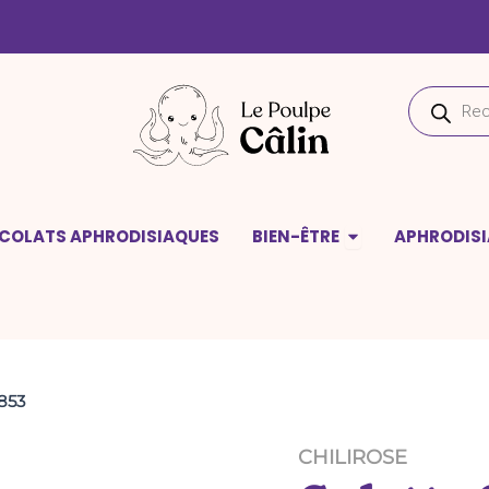
quantité
de
Culotte
CHILIROSE
Recherche
-
de
CR
produits
3853
deaux
Ouvrir Bien-être
COLATS APHRODISIAQUES
BIEN-ÊTRE
APHRODIS
853
CHILIROSE