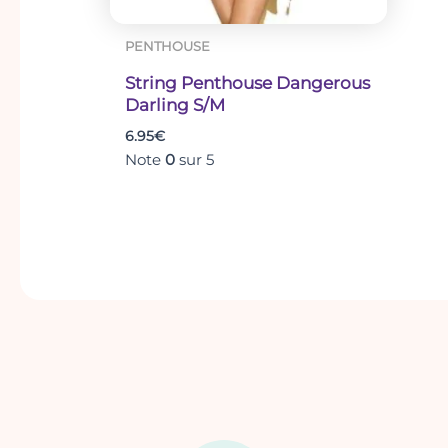
Poitrine
85-89
90-94
95-99
(cm)
PENTHOUSE
String Penthouse Dangerous
Tour
Darling S/M
bas de
69-72
73-77
78-81
6.95
€
poitrine
Note
0
sur 5
(cm)
Cinture
68-72
73-77
78-82
(cm)
Hanche
90-94
95-100
101-105
(cm)