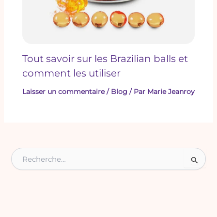
Tout savoir sur les Brazilian balls et
comment les utiliser
Laisser un commentaire
/
Blog
/ Par
Marie Jeanroy
R
e
c
h
e
r