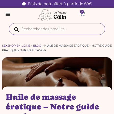
Aller
Frais de port offert à partir de 69€
au
0
Panier
contenu
Recherche
de
produits
SEXSHOP EN LIGNE
>
BLOG
>
HUILE DE MASSAGE ÉROTIQUE – NOTRE GUIDE
PRATIQUE POUR TOUT SAVOIR
Huile de massage
érotique – Notre guide