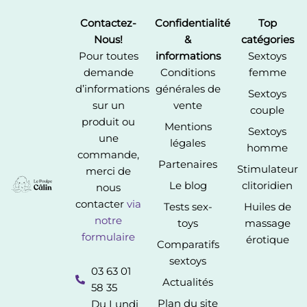
Contactez-
Confidentialité
Top
Nous!
&
catégories
Pour toutes
informations
Sextoys
demande
Conditions
femme
d’informations
générales de
Sextoys
sur un
vente
couple
produit ou
Mentions
Sextoys
une
légales
homme
commande,
Partenaires
Stimulateur
merci de
Le blog
clitoridien
nous
contacter
via
Tests sex-
Huiles de
notre
toys
massage
formulaire
érotique
Comparatifs
sextoys
03 63 01
Actualités
58 35
Plan du site
Du Lundi