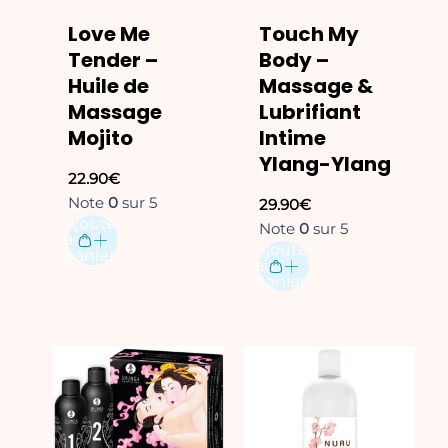
Love Me
Touch My
Tender –
Body –
Huile de
Massage &
Massage
Lubrifiant
Mojito
Intime
Ylang-Ylang
22.90
€
Note
0
sur 5
29.90
€
Ajouter
Note
0
sur 5
au
Ajouter
panier
au
panier