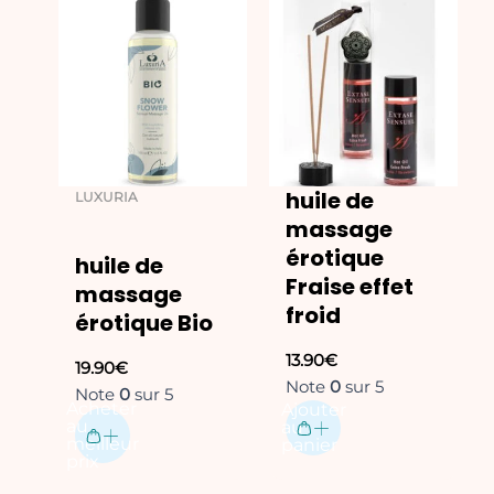
Ce
produit
a
plusieurs
variations.
Les
options
peuvent
huile de
LUXURIA
être
massage
choisies
érotique
huile de
sur
Fraise effet
massage
la
froid
érotique Bio
page
du
13.90
€
19.90
€
produit
Note
0
sur 5
Note
0
sur 5
Acheter
Ajouter
au
au
meilleur
panier
prix