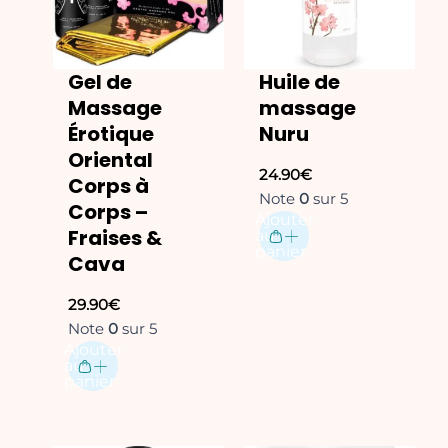
Gel de
Huile de
Massage
massage
Érotique
Nuru
Oriental
24.90
€
Corps à
Note
0
sur 5
Corps –
Ajouter
Fraises &
au
panier
Cava
29.90
€
Note
0
sur 5
Ajouter
au
panier