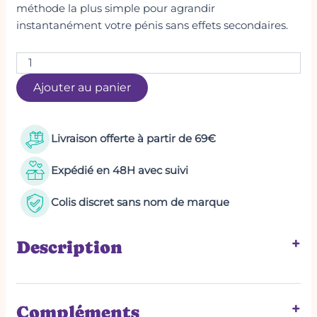
méthode la plus simple pour agrandir
instantanément votre pénis sans effets secondaires.
Ajouter au panier
Livraison offerte à partir de 69€
Expédié en 48H avec suivi
Colis discret sans nom de marque
+
Description
Insérez simplement votre pénis dans le cylindre,
+
appuyez sur le bouton et observez votre pénis
Compléments