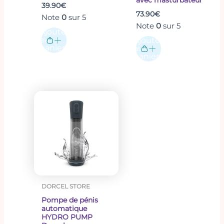
39.90
€
– Sans phtalates
73.90
€
Note
0
sur 5
Note
0
sur 5
Ajouter
au
Ajouter
panier
au
panier
DORCEL STORE
Pompe de pénis
automatique
HYDRO PUMP