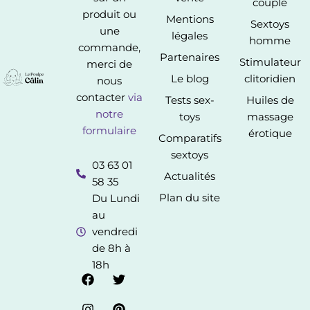
couple
produit ou
Mentions
Sextoys
une
légales
homme
commande,
Partenaires
Stimulateur
merci de
Le blog
clitoridien
nous
contacter
via
Tests sex-
Huiles de
notre
toys
massage
formulaire
érotique
Comparatifs
sextoys
03 63 01
Actualités
58 35
Plan du site
Du Lundi
au
vendredi
de 8h à
18h
F
I
T
P
a
n
w
i
c
s
i
n