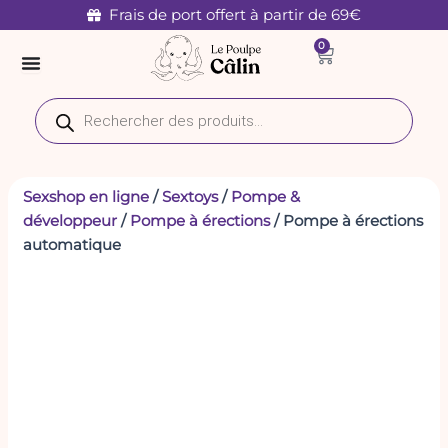
quantité
Aller
Frais de port offert à partir de 69€
de
au
0
Pompe
Panier
contenu
à
érections
Recherche
automatique
de
produits
Sexshop en ligne
/
Sextoys
/
Pompe &
développeur
/
Pompe à érections
/ Pompe à érections
automatique