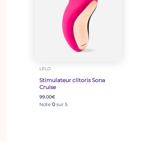
plusieurs
variations.
Les
options
peuvent
être
choisies
sur
la
page
LELO
du
Stimulateur clitoris Sona
produit
Cruise
99.00
€
Note
0
sur 5