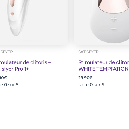
ISFYER
SATISFYER
mulateur de clitoris –
Stimulateur de clitor
isfyer Pro 1+
WHITE TEMPTATION
90
€
29.90
€
te
0
sur 5
Note
0
sur 5