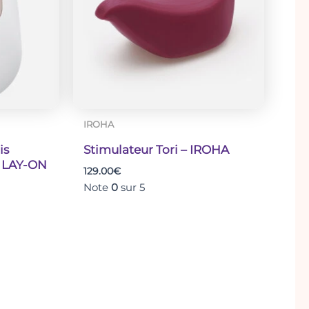
IROHA
is
Stimulateur Tori – IROHA
 LAY-ON
129.00
€
Note
0
sur 5