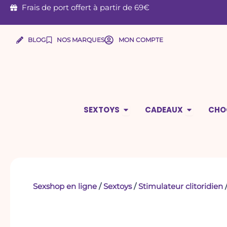
Aller
Frais de port offert à partir de 69€
au
contenu
BLOG
NOS MARQUES
MON COMPTE
Ouvrir Sextoys
Ouvrir Ca
SEXTOYS
CADEAUX
CHO
Sexshop en ligne
/
Sextoys
/
Stimulateur clitoridien