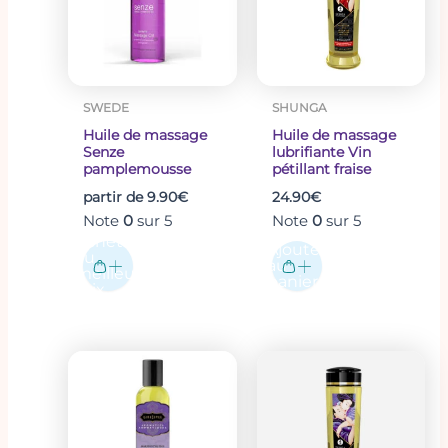
carboxymethyl cellulose, galactoarabinan,
variations.
glucolactone (and) sodium benzoate, kalium
Les
sorbate
options
peuvent
SWEDE
SHUNGA
être
Huile de massage
Huile de massage
choisies
Senze
lubrifiante Vin
sur
pamplemousse
pétillant fraise
la
partir de
9.90
€
24.90
€
page
Note
0
sur 5
Note
0
sur 5
du
Acheter
Ajouter
au
produit
au
meilleur
panier
prix