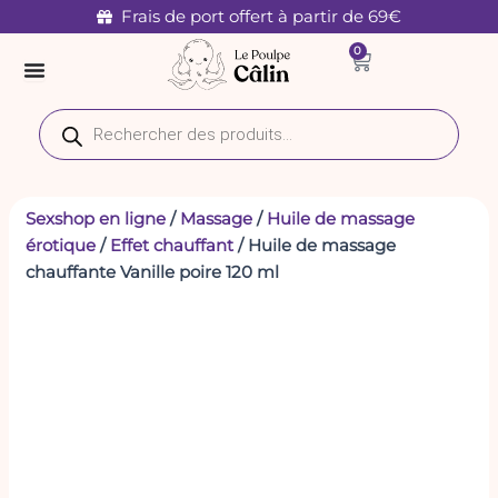
quantité
Aller
Frais de port offert à partir de 69€
de
au
0
Huile
Panier
contenu
de
massage
Recherche
chauffante
de
Vanille
produits
poire
120
ml
Sexshop en ligne
/
Massage
/
Huile de massage
érotique
/
Effet chauffant
/ Huile de massage
chauffante Vanille poire 120 ml