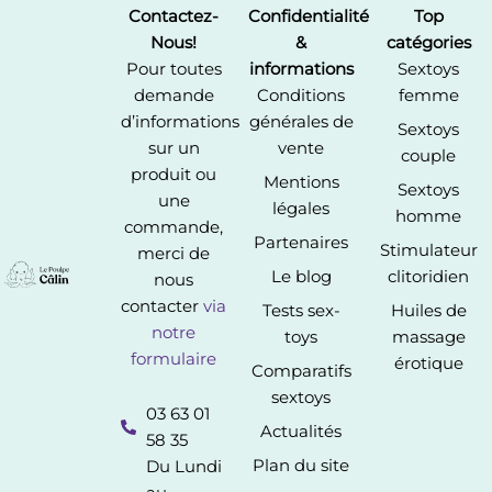
Contactez-
Confidentialité
Top
Nous!
&
catégories
Pour toutes
informations
Sextoys
demande
Conditions
femme
d’informations
générales de
Sextoys
sur un
vente
couple
produit ou
Mentions
Sextoys
une
légales
homme
commande,
Partenaires
Stimulateur
merci de
Le blog
clitoridien
nous
contacter
via
Tests sex-
Huiles de
notre
toys
massage
formulaire
érotique
Comparatifs
sextoys
03 63 01
Actualités
58 35
Plan du site
Du Lundi