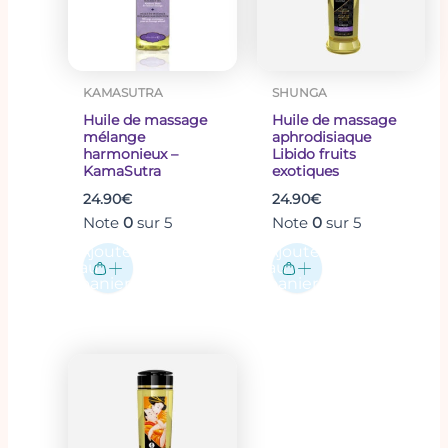
KAMASUTRA
SHUNGA
Huile de massage
Huile de massage
mélange
aphrodisiaque
harmonieux –
Libido fruits
KamaSutra
exotiques
24.90
€
24.90
€
Note
0
sur 5
Note
0
sur 5
Ajouter
Ajouter
au
au
panier
panier