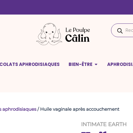
quantité
de
Huile
vaginale
Recherche
après
de
accouchement
produits
deaux
Ouvrir Bien-être
COLATS APHRODISIAQUES
BIEN-ÊTRE
APHRODIS
s aphrodisiaques
/ Huile vaginale après accouchement
INTIMATE EARTH