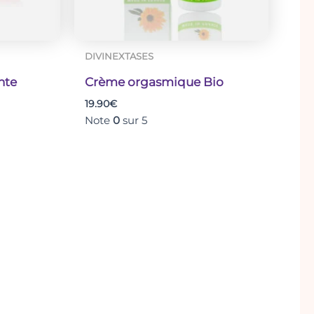
DIVINEXTASES
nte
Crème orgasmique Bio
19.90
€
Note
0
sur 5