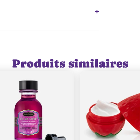
 Virginiana (Witch Hazel) Extract, Arginine
+
ogon Schoenanthus Extract, Aloe
lglycerin, Citric Acid
0.05 kg
30 ml
Produits similaires