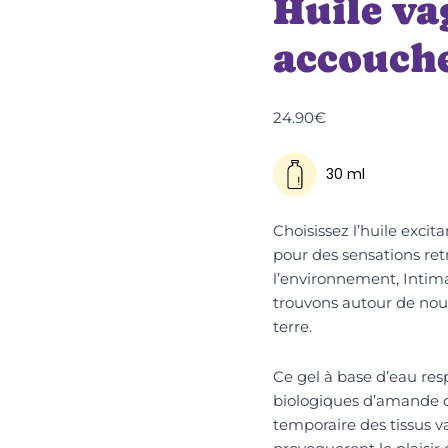
Huile va
accouch
24.90
€
30 ml
Choisissez l’huile exci
pour des sensations re
l’environnement, Intima
trouvons autour de nous 
terre.
Ce gel à base d’eau res
biologiques d’amande d
temporaire des tissus va