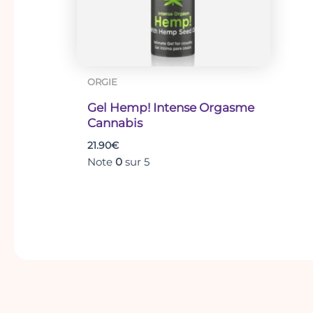
ORGIE
Gel Hemp! Intense Orgasme
Cannabis
21.90
€
Note
0
sur 5