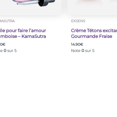
MASUTRA
EXSENS
le pour faire l’amour
Crème Tétons excita
amboise – KamaSutra
Gourmande Fraise
90
€
14.90
€
te
0
sur 5
Note
0
sur 5