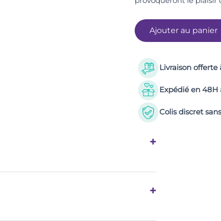
provoqueront le plaisir 
Ajouter au panier
Livraison offerte
Expédié en 48H a
Colis discret s
+
ans Menthol, sans Diethanolamine, sans
+
lysorbate 20, Hydroxyethylcellulose,