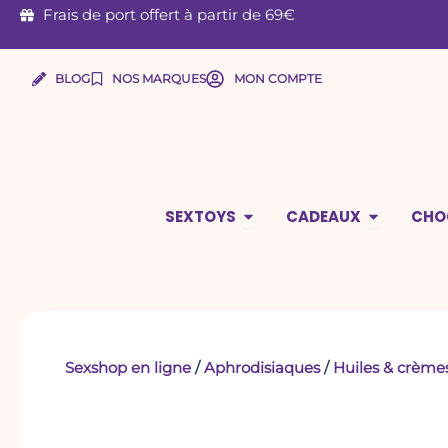
Aller
Frais de port offert à partir de 69€
au
contenu
BLOG
NOS MARQUES
MON COMPTE
Ouvrir Sextoys
Ouvrir Ca
SEXTOYS
CADEAUX
CHO
Sexshop en ligne
/
Aphrodisiaques
/
Huiles & crème