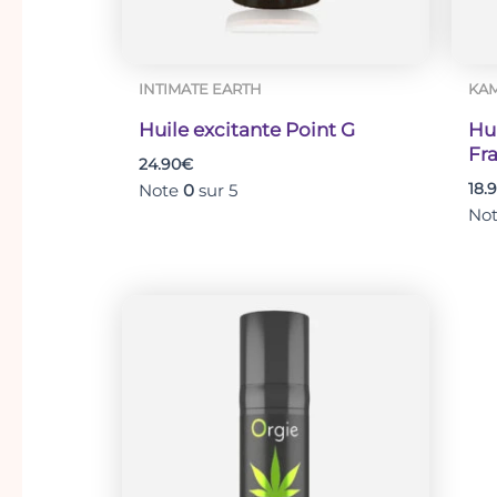
INTIMATE EARTH
KA
Huile excitante Point G
Hui
Fr
24.90
€
Note
0
sur 5
18.
No