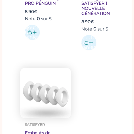
PRO PENGUIN
SATISFYER 1
NOUVELLE
8.90
€
GÉNÉRATION
Note
0
sur 5
8.90
€
Ajouter
Note
0
sur 5
au
panier
Ajouter
au
panier
SATISFYER
Embouts de