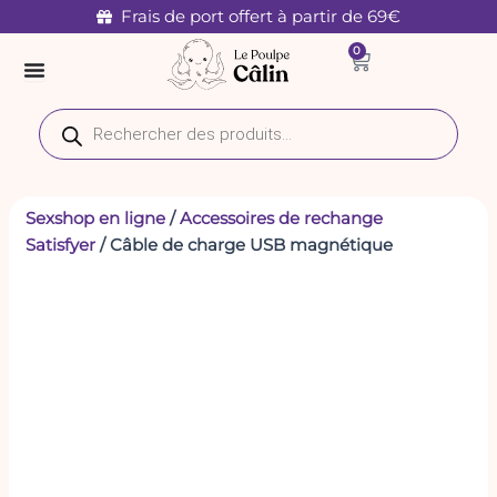
quantité
Aller
Frais de port offert à partir de 69€
de
au
0
Câble
Panier
contenu
de
charge
Recherche
USB
de
magnétique
produits
Sexshop en ligne
/
Accessoires de rechange
Satisfyer
/ Câble de charge USB magnétique