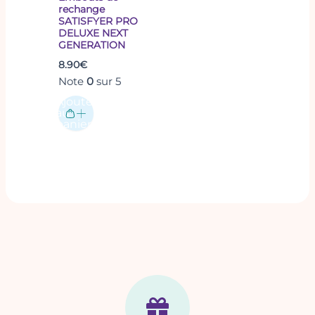
rechange
SATISFYER PRO
DELUXE NEXT
GENERATION
8.90
€
Note
0
sur 5
Ajouter
au
panier