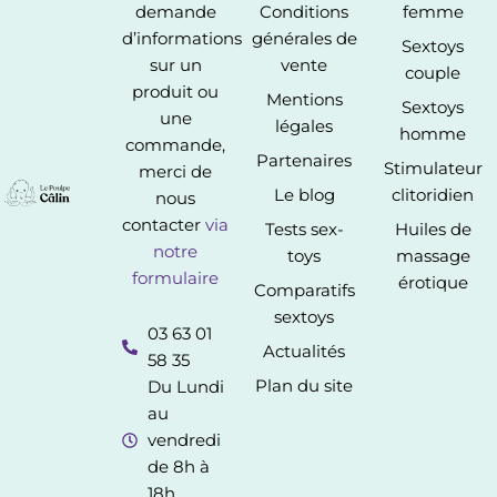
demande
Conditions
femme
d’informations
générales de
Sextoys
sur un
vente
couple
produit ou
Mentions
Sextoys
une
légales
homme
commande,
Partenaires
Stimulateur
merci de
Le blog
clitoridien
nous
contacter
via
Tests sex-
Huiles de
notre
toys
massage
formulaire
érotique
Comparatifs
sextoys
03 63 01
Actualités
58 35
Plan du site
Du Lundi
au
vendredi
de 8h à
18h