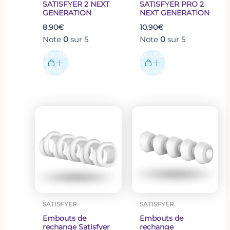
SATISFYER 2 NEXT
SATISFYER PRO 2
GENERATION
NEXT GENERATION
8.90
€
10.90
€
Note
0
sur 5
Note
0
sur 5
Ajouter
Ajouter
au
au
panier
panier
SATISFYER
SATISFYER
Embouts de
Embouts de
rechange Satisfyer
rechange