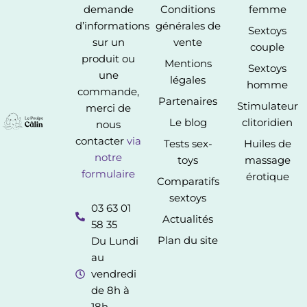
demande
Conditions
femme
d’informations
générales de
Sextoys
sur un
vente
couple
produit ou
Mentions
Sextoys
une
légales
homme
commande,
Partenaires
Stimulateur
merci de
Le blog
clitoridien
nous
contacter
via
Tests sex-
Huiles de
notre
toys
massage
formulaire
érotique
Comparatifs
sextoys
03 63 01
Actualités
58 35
Plan du site
Du Lundi
au
vendredi
de 8h à
18h