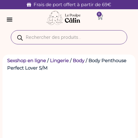
Aller
Frais de port offert à partir de 69€
au
0
Panier
contenu
Recherche
de
produits
Sexshop en ligne
/
Lingerie
/
Body
/ Body Penthouse
Perfect Lover S/M