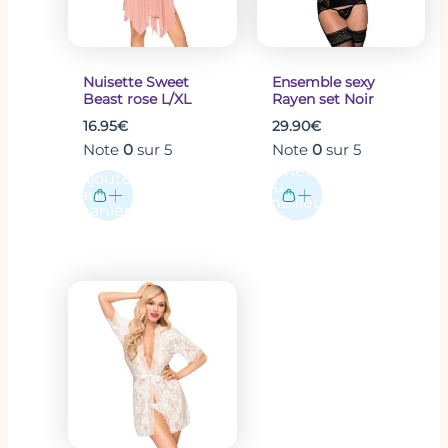
Les
options
peuvent
être
Nuisette Sweet
Ensemble sexy
Beast rose L/XL
Rayen set Noir
choisies
16.95
€
29.90
€
sur
Note
0
sur 5
Note
0
sur 5
la
Acheter
page
Ajouter
au
au
du
meilleur
panier
prix
produit