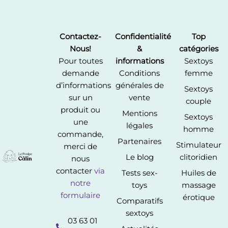
Contactez-
Confidentialité
Top
Nous!
&
catégories
Pour toutes
informations
Sextoys
demande
Conditions
femme
d’informations
générales de
Sextoys
sur un
vente
couple
produit ou
Mentions
Sextoys
une
légales
homme
commande,
Partenaires
Stimulateur
merci de
Le blog
clitoridien
nous
contacter
via
Tests sex-
Huiles de
notre
toys
massage
formulaire
érotique
Comparatifs
sextoys
03 63 01