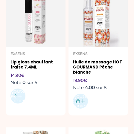
EXSENS
EXSENS
Lip gloss chauffant
Huile de massage HOT
fraise 7.4ML
GOURMAND Pêche
blanche
14.90
€
19.90
€
Note
0
sur 5
Note
4.00
sur 5
Ajouter
au
Ajouter
panier
au
panier