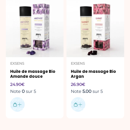
EXSENS
EXSENS
Huile de massage Bio
Huile de massage Bio
Amande douce
Argan
24.90
€
26.90
€
Note
0
sur 5
Note
5.00
sur 5
Ajouter
Ajouter
au
au
panier
panier