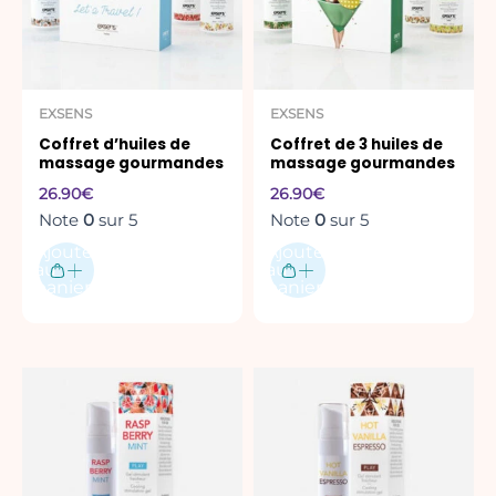
EXSENS
EXSENS
Coffret d’huiles de
Coffret de 3 huiles de
massage gourmandes
massage gourmandes
26.90
€
26.90
€
Note
0
sur 5
Note
0
sur 5
Ajouter
Ajouter
au
au
panier
panier