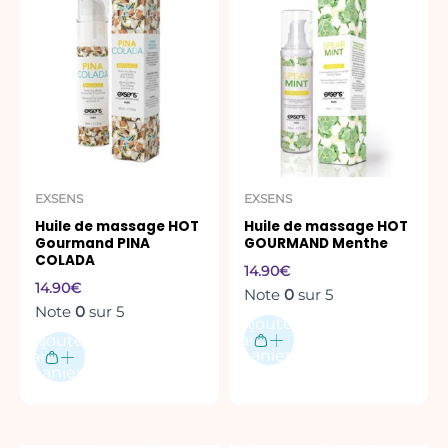
EXSENS
EXSENS
Huile de massage HOT
Huile de massage HOT
Gourmand PINA
GOURMAND Menthe
COLADA
14.90
€
14.90
€
Note
0
sur 5
Note
0
sur 5
Ajouter
au
Ajouter
panier
au
panier