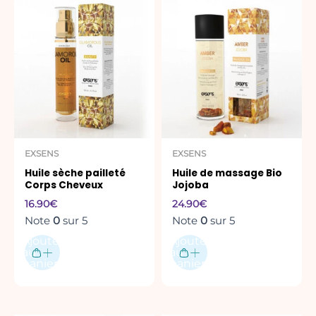
EXSENS
EXSENS
Huile sèche pailleté
Huile de massage Bio
Corps Cheveux
Jojoba
16.90
€
24.90
€
Note
0
sur 5
Note
0
sur 5
Ajouter
Ajouter
au
au
panier
panier