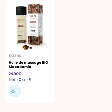
EXSENS
Huile de massage BIO
Macadamia
24.90
€
Note
0
sur 5
Ajouter
au
panier