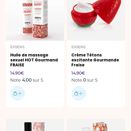
EXSENS
EXSENS
Huile de massage
Crème Tétons
sexuel HOT Gourmand
excitante Gourmande
FRAISE
Fraise
14.90
€
14.90
€
Note
4.00
sur 5
Note
0
sur 5
Ajouter
Ajouter
au
au
panier
panier