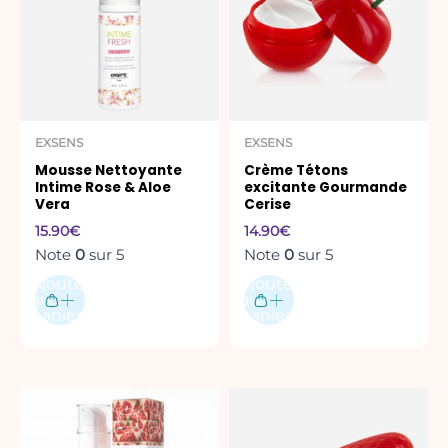
EXSENS
EXSENS
Mousse Nettoyante
Crème Tétons
Intime Rose & Aloe
excitante Gourmande
Vera
Cerise
15.90
€
14.90
€
Note
0
sur 5
Note
0
sur 5
Ajouter
Ajouter
au
au
panier
panier