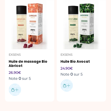
EXSENS
EXSENS
Huile de massage Bio
Huile Bio Avocat
Abricot
24.90
€
26.90
€
Note
0
sur 5
Note
0
sur 5
Ajouter
au
Ajouter
panier
au
panier