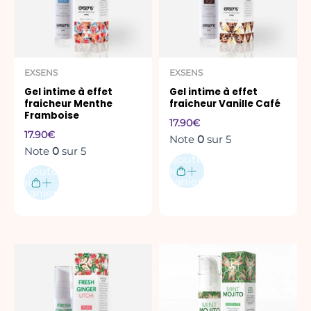
EXSENS
EXSENS
Gel intime à effet
Gel intime à effet
fraicheur Menthe
fraicheur Vanille Café
Framboise
17.90
€
17.90
€
Note
0
sur 5
Note
0
sur 5
Ajouter
au
Ajouter
panier
au
panier