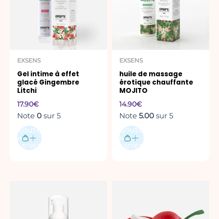
EXSENS
EXSENS
Gel intime à effet
huile de massage
glacé Gingembre
érotique chauffante
Litchi
MOJITO
17.90
€
14.90
€
Note
0
sur 5
Note
5.00
sur 5
Ajouter
Ajouter
au
au
panier
panier